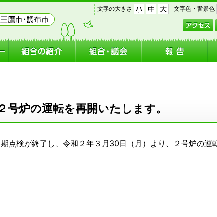
｜
｜
文字の大きさ
文字色・背景色
小
中
大
２号炉の運転を再開いたします。
定期点検が終了し、令和２年３月30日（月）
より、２号炉の運