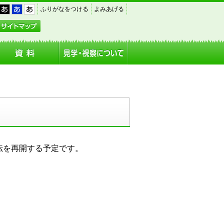
｜
｜
｜
ふりがなをつける
よみあげる
黒
青
白
アクセス
サイトマップ
転を再開する予定です。