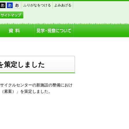
｜
｜
｜
ふりがなをつける
よみあげる
黒
青
白
アクセス
サイトマップ
を策定しました
サイクルセンターの新施設の整備におけ
（素案）」を策定しました。