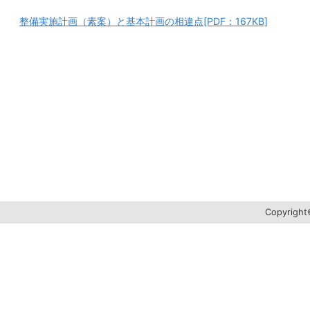
整備実施計画（素案）と基本計画の相違点[PDF：167KB]
Copyright©