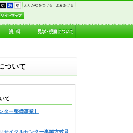
｜
｜
｜
ふりがなをつける
よみあげる
黒
青
白
アクセス
サイトマップ
について
整備について
ンター整備事業】
リサイクルセンター事業方式及