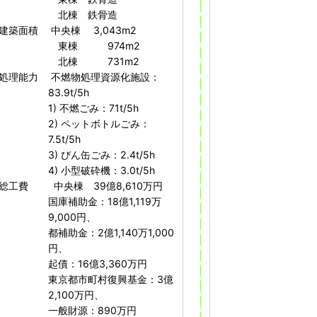
|
北棟 鉄骨造
|
建築面積 中央棟 3,043m2
|
東棟 974m2
|
北棟 731m2
|
処理能力 不燃物処理資源化施設：
|
83.9t/5h
|
1) 不燃ごみ：71t/5h
|
2) ペットボトルごみ：
|
7.5t/5h
|
3) びん缶ごみ：2.4t/5h
|
4) 小型破砕機：3.0t/5h
|
総工費 中央棟 39億8,610万円
|
国庫補助金：18億1,119万
|
9,000円、
|
都補助金：2億1,140万1,000
|
円、
|
起債：16億3,360万円
|
東京都市町村復興基金：3億
|
2,100万円、
|
一般財源：890万円