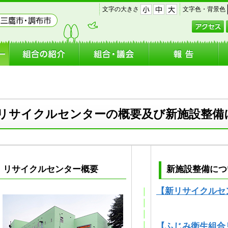
｜
｜
文字の大きさ
文字色・背景色
小
中
大
リサイクルセンターの概要及び新施設整備
リサイクルセンター概要
新施設
【新リサイクルセ
|
|
|
|
【ふじみ衛生組合