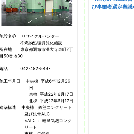
|
び事業者選定審議
|
|
|
|
施設名称 リサイクルセンター
|
不燃物処理資源化施設
|
所在地 東京都調布市深大寺東町7丁
|
目50番地30
|
|
電話 042-482-5497
|
|
施工年月日 中央棟 平成6年12月26
|
日
|
東棟 平成22年6月17日
|
北棟 平成22年6月17日
|
建築構造 中央棟 鉄筋コンクリート
|
及び鉄骨ALC
|
※ALC ： 軽量気泡コンク
|
リート
|
東棟 鉄骨造