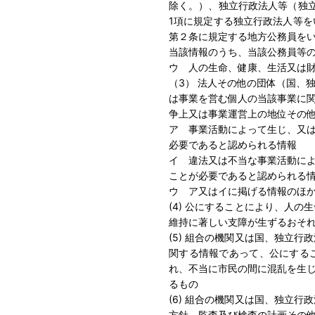
除く。）、独立行政法人等（独立
1項に規定する独立行政法人等を
第２条に規定する地方公務員を
当該情報のうち、当該公務員等
ウ 人の生命、健康、生活又は
（3） 法人その他の団体（国、
は事業を営む個人の当該事業に
争上又は事業運営上の地位その
ア 事業活動によって生じ、又
必要であると認められる情報
イ 違法又は不当な事業活動に
ことが必要であると認められる
ウ ア又はイに掲げる情報のほ
(4) 公にすることにより、人
維持に著しい支障が生ずるおそ
(5) 組合の機関又は国、独立
関する情報であって、公にする
れ、不当に市民の間に混乱を生
るもの
(6) 組合の機関又は国、独立
方針、監査及び検査の計画その