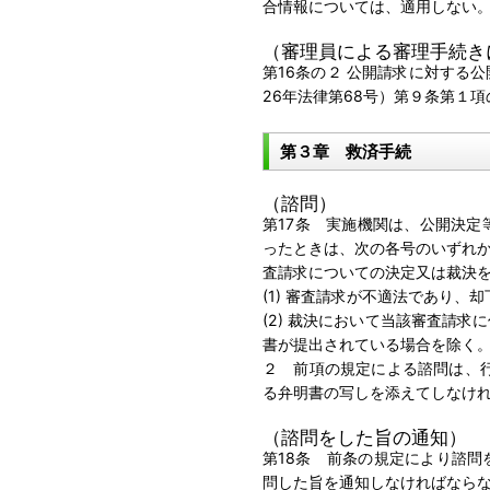
合情報については、適用しない
（審理員による審理手続き
第16条の２ 公開請求に対する
26年法律第68号）第９条第１
第３章 救済手続
（諮問）
第17条 実施機関は、公開決
ったときは、次の各号のいずれ
査請求についての決定又は裁決
(1) 審査請求が不適法であり、
(2) 裁決において当該審査請
書が提出されている場合を除く
２ 前項の規定による諮問は、
る弁明書の写しを添えてしなけ
（諮問をした旨の通知）
第18条 前条の規定により諮
問した旨を通知しなければなら