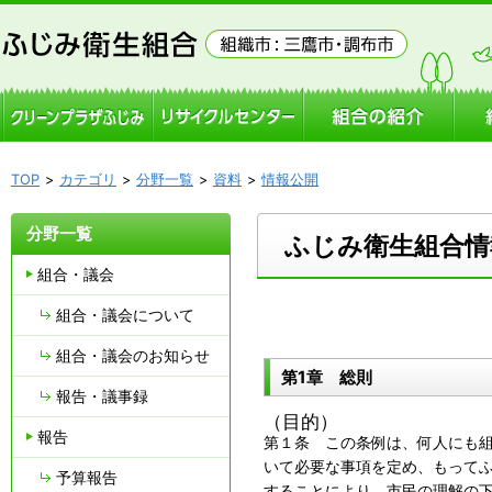
TOP
カテゴリ
分野一覧
資料
情報公開
分野一覧
ふじみ衛生組合情
組合・議会
組合・議会について
組合・議会のお知らせ
第1章 総則
報告・議事録
（目的）
報告
第１条 この条例は、何人にも
いて必要な事項を定め、もって
予算報告
することにより、市民の理解の