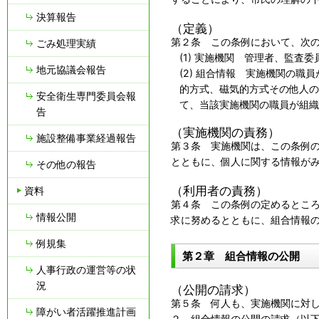
決算報告
（定義）
第２条 この条例において、次
ごみ処理実績
(1) 実施機関 管理者、監査
地元協議会報告
(2) 組合情報 実施機関の
的方式、磁気的方式その他人の
安全衛生専門委員会報
て、当該実施機関の職員が組織
告
（実施機関の責務）
施設整備事業経過報告
第３条 実施機関は、この条例
とともに、個人に関する情報が
その他の報告
（利用者の責務）
資料
第４条 この条例の定めるとこ
情報公開
求に努めるとともに、組合情報
例規集
第２章 組合情報の公開
人事行政の運営等の状
況
（公開の請求）
第５条 何人も、実施機関に対
障がい者活躍推進計画
２ 組合情報の公開の請求（以