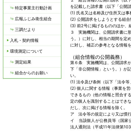
を記載した請求書（以下「公開
特定事業主行動計画
(1) 氏名又は名称及び住所又
広報ふじみ衛生組合
(2) 公開請求をしようとする組
(3) 前2号に掲げるもののほか
三調だより
３ 実施機関は、公開請求書に
う。）に対し、相当の期間を定
入札・契約情報
に対し、補正の参考となる情報
環境測定について
（組合情報の公開義務）
測定結果
第６条 実施機関は、公開請求
下「非公開情報」という。）が
組合からのお願い
い。
(1) 法令及び条例（以下「法
(2) 個人に関する情報（事業
できるもの（他の情報と照合す
定の個人を識別することはでき
だし、次に掲げる情報を除く
ア 法令等の規定により又は慣
イ 当該個人が公務員等（国家公
法人通則法（平成11年法律第1