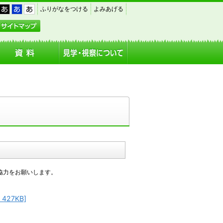
｜
｜
｜
ふりがなをつける
よみあげる
黒
青
白
アクセス
サイトマップ
協力をお願いします。
27KB]