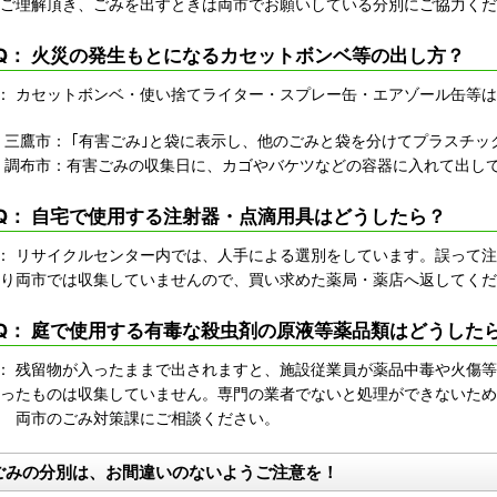
ご理解頂き、ごみを出すときは両市でお願いしている分別にご協力くだ
Q： 火災の発生もとになるカセットボンベ等の出し方？
： カセットボンベ・使い捨てライター・スプレー缶・エアゾール缶等
三鷹市： ｢有害ごみ｣と袋に表示し、他のごみと袋を分けてプラスチ
調布市：有害ごみの収集日に、カゴやバケツなどの容器に入れて出し
Q： 自宅で使用する注射器・点滴用具はどうしたら？
： リサイクルセンター内では、人手による選別をしています。誤って
り両市では収集していませんので、買い求めた薬局・薬店へ返してくだ
Q： 庭で使用する有毒な殺虫剤の原液等薬品類はどうした
： 残留物が入ったままで出されますと、施設従業員が薬品中毒や火傷
ったものは収集していません。専門の業者でないと処理ができないため
両市のごみ対策課にご相談ください。
ごみの分別は、お間違いのないようご注意を！