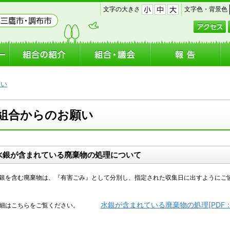
｜
｜
文字の大きさ
文字色・背景色
小
中
大
願い
組合からのお願い
水銀が含まれている廃棄物の処理について
銀を含む廃棄物は、『有害ごみ』として分別し、指定された収集日に出すようにご
水銀が含まれている廃棄物の処理[PDF：4
細はこちらをご覧ください。