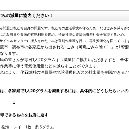
ごみの減量に協力ください！
み問題は私たち自身の問題です。私たちの生活環境を守るため、なぜごみを減らさ
はごみ減量や資源の有効利用を進め、持続可能な資源循環型社会を実現するため、
サイクルセンターに搬入されたごみは選別作業等を行い、再生資源化を図っていま
鷹市・調布市の各家庭から出される｢ごみ（可燃ごみを除く）」と｢資源物
なります。
民の皆さんが毎日1人20グラムずつ減量にご協力いただきますと、全体で
作業等に伴う電気使用量などを減らすことができます。
れにより、化石燃料の消費量や地球温暖化ガスの排出量を削減できるだ
は、各家庭で1人20グラムを減量するには、具体的にどうしたらいいの
↓
却できるものをお店に返す
発泡トレイ 1枚 約5グラム