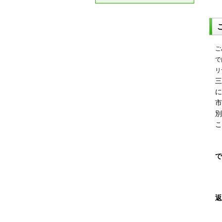
ご
で
リ
三
に
市
別
こ
で
返