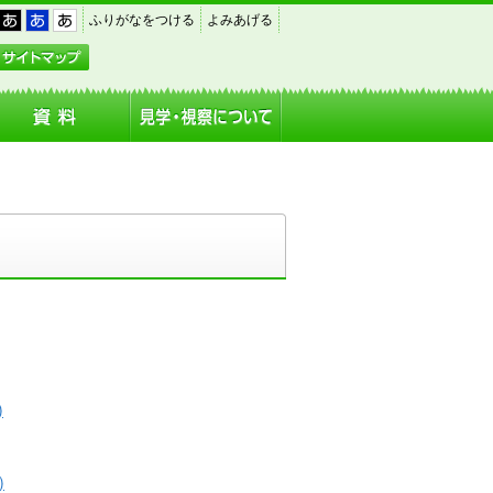
｜
｜
｜
ふりがなをつける
よみあげる
黒
青
白
アクセス
サイトマップ
)
)